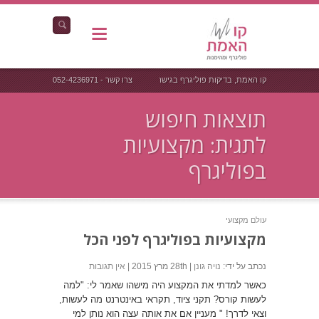
קו האמת, בדיקות פוליגרף בגישה אחרת
צרו קשר - 052-4236971
תוצאות חיפוש
לתגית: מקצועיות
בפוליגרף
עולם מקצועי
מקצועיות בפוליגרף לפני הכל
נכתב על ידי:
נויה גונן
| 28th מרץ 2015 |
אין תגובות
כאשר למדתי את המקצוע היה מישהו שאמר לי: "למה
לעשות קורס? תקני ציוד, תקראי באינטרנט מה לעשות,
וצאי לדרך! " מעניין אם את אותה עצה הוא נותן למי