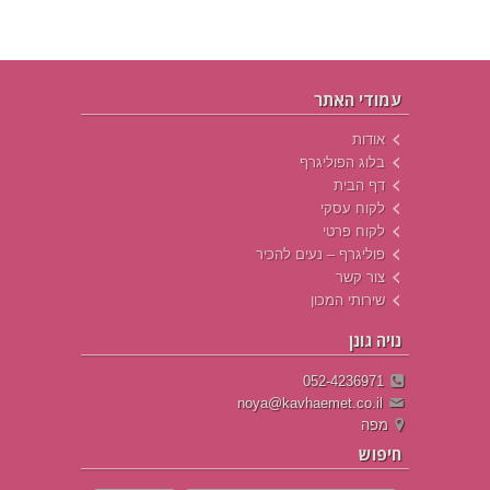
עמודי האתר
אודות
בלוג הפוליגרף
דף הבית
לקוח עסקי
לקוח פרטי
פוליגרף – נעים להכיר
צור קשר
שירותי המכון
נויה גונן
052-4236971
noya@kavhaemet.co.il
מפה
חיפוש