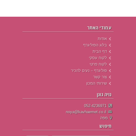
עמודי האתר
אודות
בלוג הפוליגרף
דף הבית
לקוח עסקי
לקוח פרטי
פוליגרף – נעים להכיר
צור קשר
שירותי המכון
נויה גונן
052-4236971
noya@kavhaemet.co.il
מפה
חיפוש