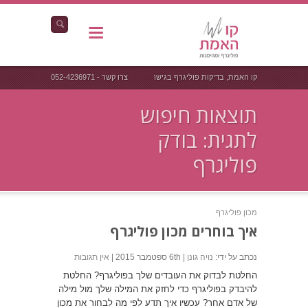
קו האמת, בדיקות פוליגרף בגישה אחרת
צרו קשר - 052-4236971
תוצאות חיפוש
לתגית: בודק
פוליגרף
מכון פוליגרף
איך בוחרים מכון פוליגרף
נכתב על ידי:
נויה גונן
| 6th ספטמבר 2015 |
אין תגובות
החלטת לבדוק את העובדים שלך בפוליגרף? החלטת
להיבדק בפוליגרף כדי לחזק את המילה שלך מול מילה
של אדם אחר? עכשיו איך תדע לפי מה לבחור את מכון