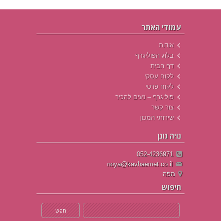
עמודי האתר
אודות
בלוג הפוליגרף
דף הבית
לקוח עסקי
לקוח פרטי
פוליגרף – נעים להכיר
צור קשר
שירותי המכון
נויה גונן
052-4236971
noya@kavhaemet.co.il
מפה
חיפוש