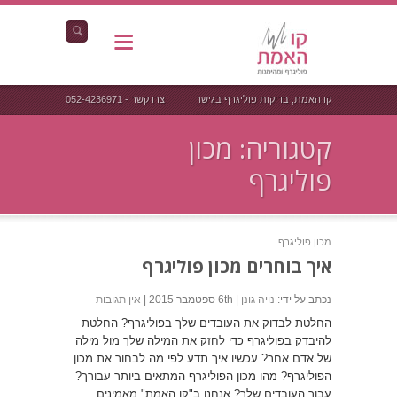
קו האמת, בדיקות פוליגרף בגישה אחרת
צרו קשר - 052-4236971
קטגוריה: מכון
פוליגרף
מכון פוליגרף
איך בוחרים מכון פוליגרף
נכתב על ידי:
נויה גונן
| 6th ספטמבר 2015 |
אין תגובות
החלטת לבדוק את העובדים שלך בפוליגרף? החלטת
להיבדק בפוליגרף כדי לחזק את המילה שלך מול מילה
של אדם אחר? עכשיו איך תדע לפי מה לבחור את מכון
הפוליגרף? מהו מכון הפוליגרף המתאים ביותר עבורך?
עבור העובדים שלך? אנחנו ב"קו האמת" מאמינים