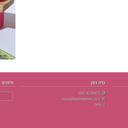
נויה גונן
חיפוש
052-4236971
noya@kavhaemet.co.il
מפה