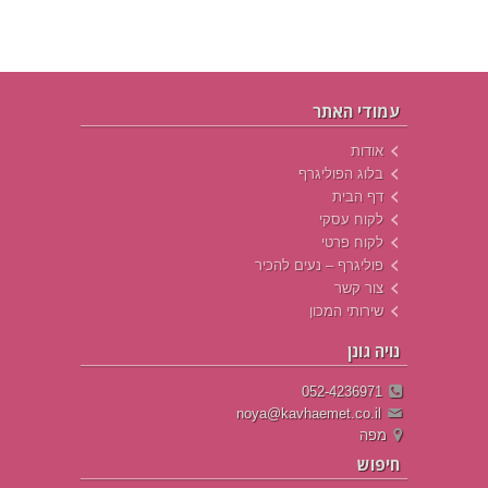
עמודי האתר
אודות
בלוג הפוליגרף
דף הבית
לקוח עסקי
לקוח פרטי
פוליגרף – נעים להכיר
צור קשר
שירותי המכון
נויה גונן
052-4236971
noya@kavhaemet.co.il
מפה
חיפוש