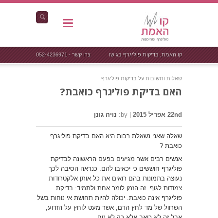
קו האמת, בדיקות פוליגרף בגישה אחרת
צרו קשר - 052-4236971
שאלות ותשובות על בדיקות פוליגרף
האם בדיקת פוליגרף כואבת?
22nd אפריל 2015
|
by:
נויה גונן
שאלה שאני נשאלת רבות היא האם בדיקת פוליגרף
כואבת ?
אנשים רבים אשר מגיעים בפעם הראשונה לבדיקת
פוליגרף חוששים כי יכאיבו להם. כנראה הסיבה לכך
נעוצה בתמונות בהם רואים את כל אותן אלקטרודות
צמודות לגוף. זה הזמן לומר אחת ולתמיד: בדיקת
פוליגרף אינה כואבת. יכולה להיות תחושת אי נוחות בשל
השרוול של מד לחץ הדם, אשר מעט לוחץ על הזרוע,
אבל זה לא כואב אלא רק לא נוח.